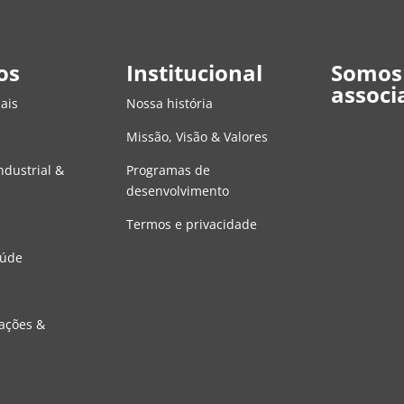
os
Institucional
Somos
associ
ais
Nossa história
Missão, Visão & Valores
dustrial &
Programas de
desenvolvimento
Termos e privacidade
aúde
ações &