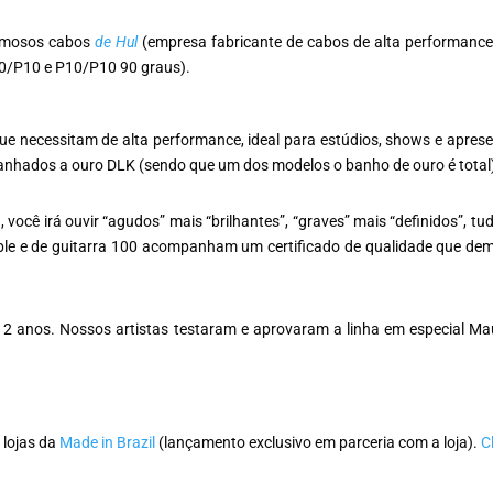
famosos cabos
de Hul
(empresa fabricante de cabos de alta performanc
10/P10 e P10/P10 90 graus).
ue necessitam de alta performance, ideal para estúdios, shows e apresen
anhados a ouro DLK (sendo que um dos modelos o banho de ouro é total
você irá ouvir “agudos” mais “brilhantes”, “graves” mais “definidos”, tu
le e de guitarra 100 acompanham um certificado de qualidade que dem
2 anos. Nossos artistas testaram e aprovaram a linha em especial Mau
 lojas da
Made in Brazil
(lançamento exclusivo em parceria com a loja).
C