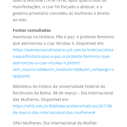
Guerra Mundial (1914-1918). Após quatro dias de
manifestações, o czar foi forçado a abdicar, e o
governo provisório concedeu às mulheres o direito
ao voto.
Fontes consultadas
Aventuras na História. Pão e paz: o protesto feminino
que aterrorizou o czar Nicolau II. Disponível em:
https://aventurasnahistoria.uol.com.br/noticias/alma
naque/historia-pao-e-paz-o-protesto-feminino-que-
aterrorizou-o-czar-nicolau-ii.phtml?
utm_source=site&utm_medium=txt&utm_campaign=c
opypaste
Biblioteca do Cetens da Universidade Federal do
Recôncavo da Bahia. 08 de março – Dia Internacional
das Mulheres. Disponível em:
https://ufrb.edu.br/bibliotecacetens/noticias/267-08-
de-marco-dia-internacional-das-mulheres#
ONU Mulheres. Dia Internacional da Mulher.