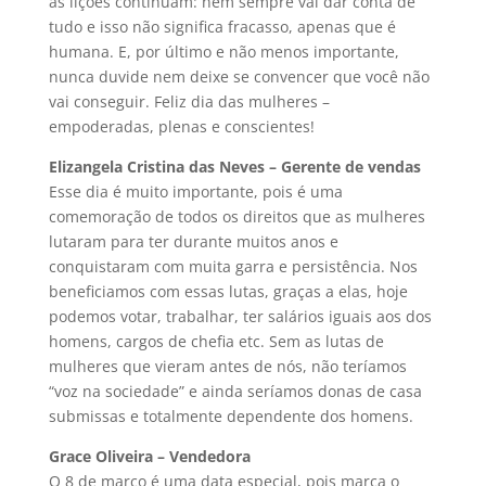
as lições continuam: nem sempre vai dar conta de
tudo e isso não significa fracasso, apenas que é
humana. E, por último e não menos importante,
nunca duvide nem deixe se convencer que você não
vai conseguir. Feliz dia das mulheres –
empoderadas, plenas e conscientes!
Elizangela Cristina das Neves – Gerente de vendas
Esse dia é muito importante, pois é uma
comemoração de todos os direitos que as mulheres
lutaram para ter durante muitos anos e
conquistaram com muita garra e persistência. Nos
beneficiamos com essas lutas, graças a elas, hoje
podemos votar, trabalhar, ter salários iguais aos dos
homens, cargos de chefia etc. Sem as lutas de
mulheres que vieram antes de nós, não teríamos
“voz na sociedade” e ainda seríamos donas de casa
submissas e totalmente dependente dos homens.
Grace Oliveira – Vendedora
O 8 de março é uma data especial, pois marca o