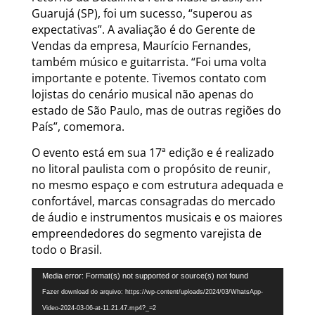
Guarujá (SP), foi um sucesso, “superou as
expectativas”. A avaliação é do Gerente de
Vendas da empresa, Maurício Fernandes,
também músico e guitarrista. “Foi uma volta
importante e potente. Tivemos contato com
lojistas do cenário musical não apenas do
estado de São Paulo, mas de outras regiões do
País”, comemora.
O evento está em sua 17ª edição e é realizado
no litoral paulista com o propósito de reunir,
no mesmo espaço e com estrutura adequada e
confortável, marcas consagradas do mercado
de áudio e instrumentos musicais e os maiores
empreendedores do segmento varejista de
todo o Brasil.
Tocador
Media error: Format(s) not supported or source(s) not found
de
Fazer download do arquivo: https://wp-content/uploads/2024/03/WhatsApp-
vídeo
Video-2024-03-06-at-11.21.47.mp4?_=2