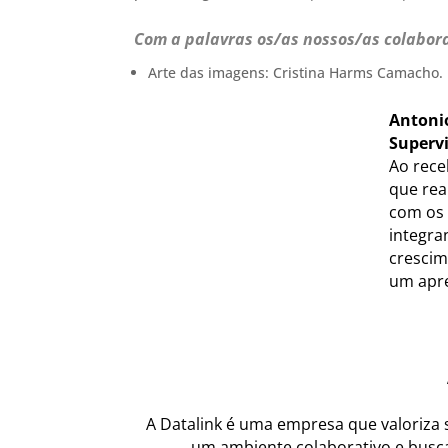
Com a palavras os/as nossos/as colabor
Arte das imagens: Cristina Harms Camacho.
Antonio
Supervi
Ao rece
que rea
com os 
integra
crescim
um apre
A Datalink é uma empresa que valoriza
um ambiente colaborativo e busc