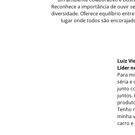
Reconhece a importância de ouvir se
diversidade. Oferece equilíbrio entre
lugar onde todos são encorajado
Luiz Vi
Líder n
Para mi
séria e
junto c
juntos.
produto
Tenho m
minha v
carro e