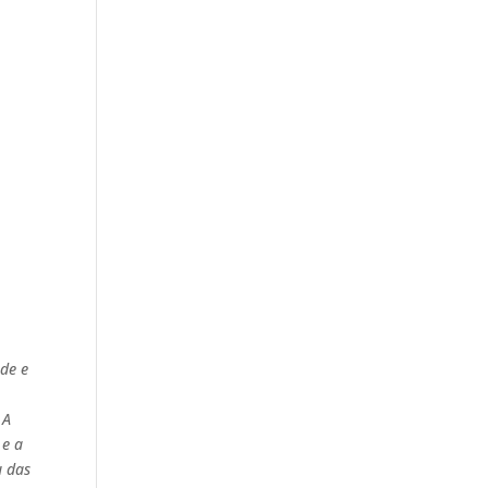
ade e
 A
 e a
u das