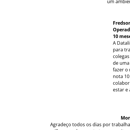
um ambien
Fredso
Operado
10 mes
A Datal
para tr
colegas
de uma 
fazer o
nota 10
colabor
estar e
Mon
Agradeço todos os dias por trabalh