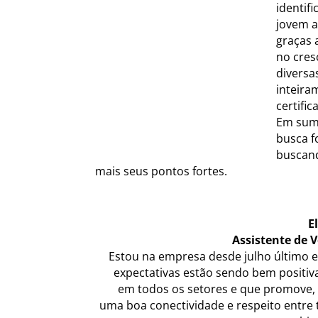
identif
jovem a
graças 
no cres
diversa
inteira
certifi
Em suma
busca f
buscand
mais seus pontos fortes.
E
Assistente de 
Estou na empresa desde julho último e
expectativas estão sendo bem positiv
em todos os setores e que promove, 
uma boa conectividade e respeito entre 