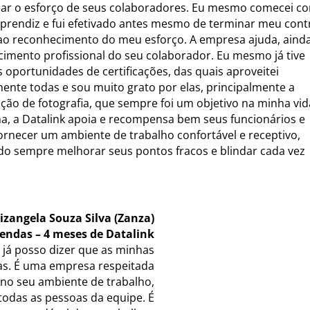
icar o esforço de seus colaboradores. Eu mesmo comecei c
prendiz e fui efetivado antes mesmo de terminar meu cont
ao reconhecimento do meu esforço. A empresa ajuda, ainda
cimento profissional do seu colaborador. Eu mesmo já tive
s oportunidades de certificações, das quais aproveitei
mente todas e sou muito grato por elas, principalmente a
cação de fotografia, que sempre foi um objetivo na minha vid
, a Datalink apoia e recompensa bem seus funcionários e
ornecer um ambiente de trabalho confortável e receptivo,
o sempre melhorar seus pontos fracos e blindar cada vez
lizangela Souza Silva (Zanza)
Vendas – 4 meses de Datalink
 já posso dizer que as minhas
as. É uma empresa respeitada
no seu ambiente de trabalho,
todas as pessoas da equipe. É