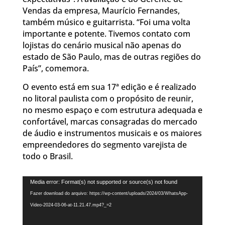
Vendas da empresa, Maurício Fernandes,
também músico e guitarrista. “Foi uma volta
importante e potente. Tivemos contato com
lojistas do cenário musical não apenas do
estado de São Paulo, mas de outras regiões do
País”, comemora.
O evento está em sua 17ª edição e é realizado
no litoral paulista com o propósito de reunir,
no mesmo espaço e com estrutura adequada e
confortável, marcas consagradas do mercado
de áudio e instrumentos musicais e os maiores
empreendedores do segmento varejista de
todo o Brasil.
Tocador
Media error: Format(s) not supported or source(s) not found
de
Fazer download do arquivo: https://wp-content/uploads/2024/03/WhatsApp-
vídeo
Video-2024-03-06-at-11.21.47.mp4?_=2