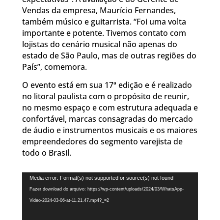
Vendas da empresa, Maurício Fernandes,
também músico e guitarrista. “Foi uma volta
importante e potente. Tivemos contato com
lojistas do cenário musical não apenas do
estado de São Paulo, mas de outras regiões do
País”, comemora.
O evento está em sua 17ª edição e é realizado
no litoral paulista com o propósito de reunir,
no mesmo espaço e com estrutura adequada e
confortável, marcas consagradas do mercado
de áudio e instrumentos musicais e os maiores
empreendedores do segmento varejista de
todo o Brasil.
Tocador
Media error: Format(s) not supported or source(s) not found
de
Fazer download do arquivo: https://wp-content/uploads/2024/03/WhatsApp-
vídeo
Video-2024-03-06-at-11.21.47.mp4?_=2